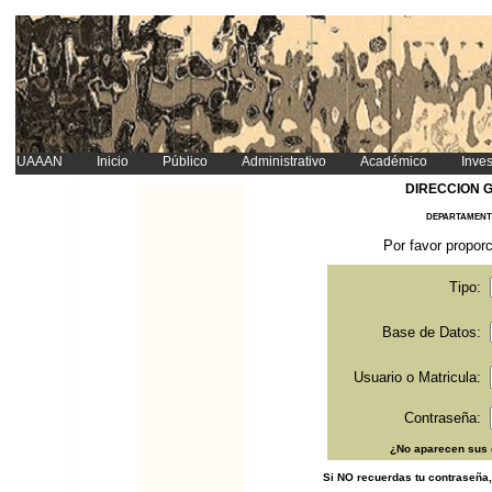
UAAAN
Inicio
Público
Administrativo
Académico
Inves
DIRECCION 
DEPARTAMENT
Por favor proporc
Tipo:
Base de Datos:
Usuario o Matricula:
Contraseña:
¿No aparecen sus 
Si NO recuerdas tu contraseña,